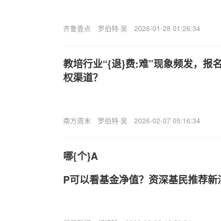
齐鲁壹点
罗伯特·吴
2026-01-28 01:26:34
教培行业“{退}费:难”现象频发，
权渠道？
南方周末
罗伯特·吴
2026-02-07 05:16:34
哪{个}A
P可以看基金净值？资深基民推荐新