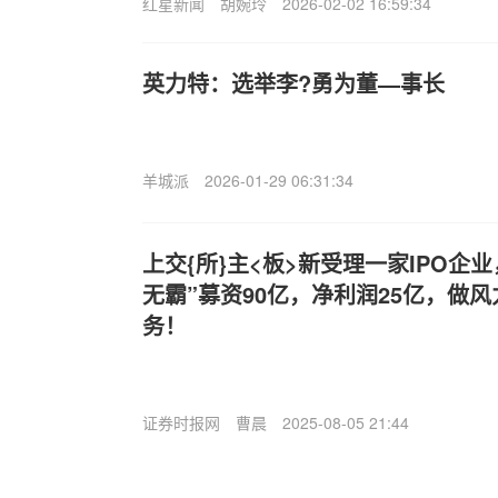
红星新闻
胡婉玲
2026-02-02 16:59:34
英力特：选举李?勇为董—事长
羊城派
2026-01-29 06:31:34
上交{所}主<板>新受理一家IPO企
无霸”募资90亿，净利润25亿，做
务！
证券时报网
曹晨
2025-08-05 21:44