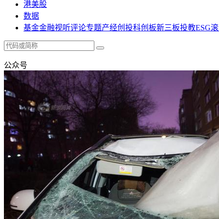
港美股
数据
基金
金融
视听
评论
专题
产经
创投
科创板
新三板
投教
ESG
滚
公众号