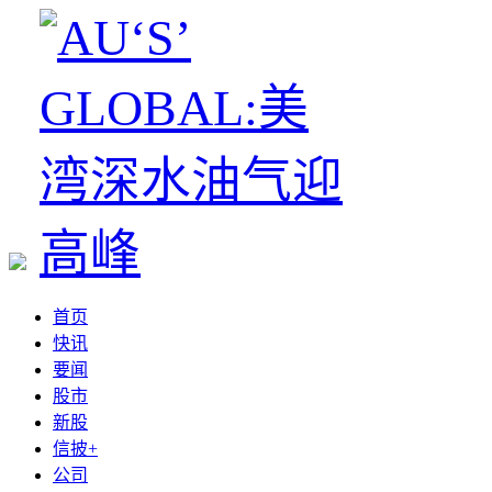
首页
快讯
要闻
股市
新股
信披+
公司