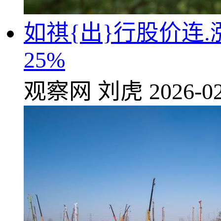
如祺{出}行股价连.涨
25%
观察网
刘虎
2026-02