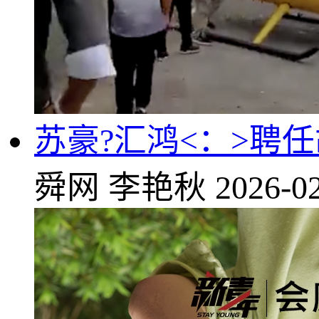
苏豪?汇鸿<：>聘
舜网
李艳秋
2026-02