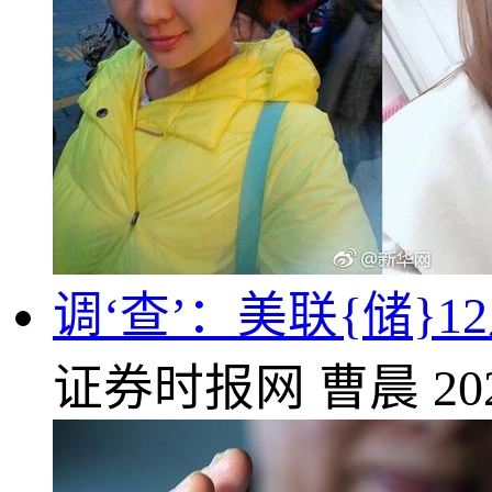
调‘查’：美联{储}1
证券时报网
曹晨
20