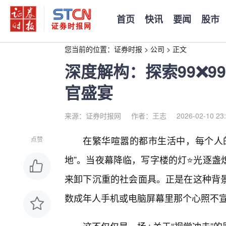
首页
快讯
要闻
股市
您当前的位置：
证券时报
>
公司
>
正文
深度解构：探索99❌9
官盛宴
来源：证券时报网
作者：王志
2026-02-10 23
在繁华喧嚣的都市生活中，每个人
点赞
地”。当夜幕降临，写字楼的灯⭐光逐盏
来卸下沉重的社会面具。正是在这种背景
数成年人手机或电脑屏幕里那个心照不