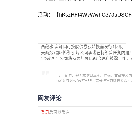
活动：【
hKszRFt4WyWwhC373uUSCF
西藏水,资源因可换股债券获转换而发行4亿股
美商务<部>长称芯,片公司承诺在特朗普任期内建
金;徽酒.：公司将持续加强ESG治理和披露工作
声明：证券时报力求信息真实、准确，文章提及内
下载“证券时报”官方APP，或关注官方微信公众
网友评论
登录
后可以发言